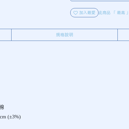
加入最愛
此商品 「 最高
規格說明
 棉
 cm (±3%)