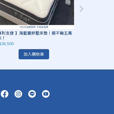
專利支撐 】海藍寶紓壓床墊｜絕不輸五萬
【藍雪人】涼感
床！
斯！
$36,500
NT$17,520
加入購物車