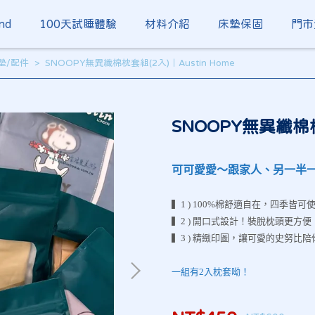
nd
100天試睡體驗
材料介紹
床墊保固
門市
墊/配件
SNOOPY無異纖棉枕套組(2入)｜Austin Home
SNOOPY無異纖棉枕套
可可愛愛～跟家人、另一半
▍1 ) 100%棉舒適自在，四季皆可
▍2 ) 開口式設計！裝脫枕頭更方便
▍3 ) 精緻印圖，讓可愛的史努比
一組有2入枕套呦！