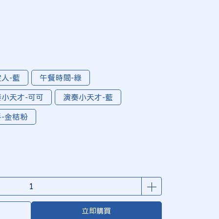
人-藍
午餐時間-綠
奏小天才-可可
演奏小天才-藍
-金桔粉
立即購買