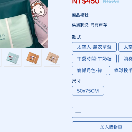
NT$450
NT$600
商品編號:
供貨狀況:
尚有庫存
款式
太空人-薰衣草紫
太空
午餐時間-牛奶糖
演
慵懶月色-綠
棒球投手
尺寸
50x75CM
加入購物車